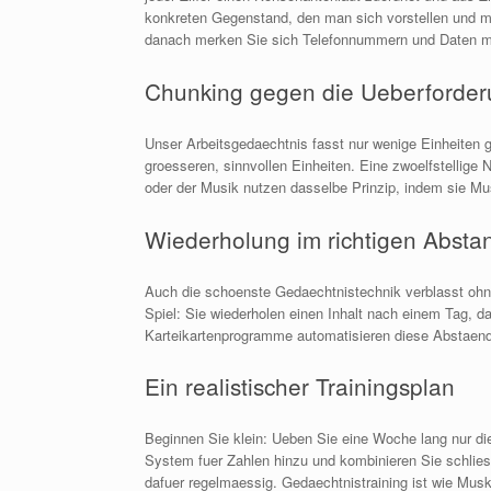
konkreten Gegenstand, den man sich vorstellen und mi
danach merken Sie sich Telefonnummern und Daten m
Chunking gegen die Ueberforde
Unser Arbeitsgedaechtnis fasst nur wenige Einheiten g
groesseren, sinnvollen Einheiten. Eine zwoelfstellige
oder der Musik nutzen dasselbe Prinzip, indem sie Mus
Wiederholung im richtigen Absta
Auch die schoenste Gedaechtnistechnik verblasst ohne
Spiel: Sie wiederholen einen Inhalt nach einem Tag, d
Karteikartenprogramme automatisieren diese Abstaende
Ein realistischer Trainingsplan
Beginnen Sie klein: Ueben Sie eine Woche lang nur di
System fuer Zahlen hinzu und kombinieren Sie schliess
dafuer regelmaessig. Gedaechtnistraining ist wie Muske