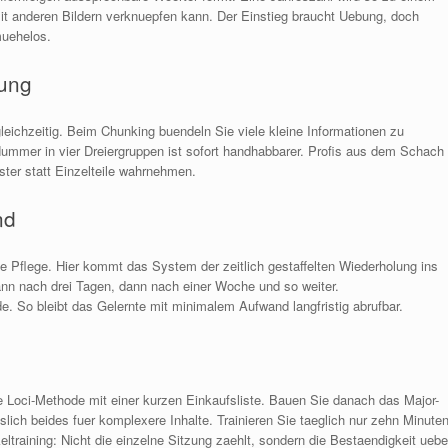
t anderen Bildern verknuepfen kann. Der Einstieg braucht Uebung, doch
uehelos.
rung
leichzeitig. Beim Chunking buendeln Sie viele kleine Informationen zu
 Nummer in vier Dreiergruppen ist sofort handhabbarer. Profis aus dem Schach
ter statt Einzelteile wahrnehmen.
nd
 Pflege. Hier kommt das System der zeitlich gestaffelten Wiederholung ins
ann nach drei Tagen, dann nach einer Woche und so weiter.
. So bleibt das Gelernte mit minimalem Aufwand langfristig abrufbar.
e Loci-Methode mit einer kurzen Einkaufsliste. Bauen Sie danach das Major-
lich beides fuer komplexere Inhalte. Trainieren Sie taeglich nur zehn Minuten
ltraining: Nicht die einzelne Sitzung zaehlt, sondern die Bestaendigkeit uebe