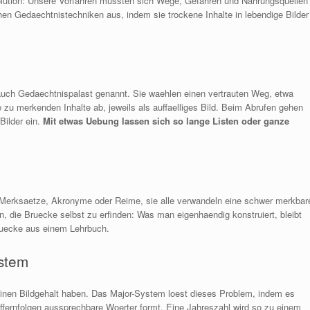
volution: Unsere Vorfahren mussten sich Wege, Gefahren und Nahrungsquellen
en Gedaechtnistechniken aus, indem sie trockene Inhalte in lebendige Bilder
auch Gedaechtnispalast genannt. Sie waehlen einen vertrauten Weg, etwa
 zu merkenden Inhalte ab, jeweils als auffaelliges Bild. Beim Abrufen gehen
Bilder ein.
Mit etwas Uebung lassen sich so lange Listen oder ganze
Merksaetze, Akronyme oder Reime, sie alle verwandeln eine schwer merkbar
in, die Bruecke selbst zu erfinden: Was man eigenhaendig konstruiert, bleibt
bruecke aus einem Lehrbuch.
stem
einen Bildgehalt haben. Das Major-System loest dieses Problem, indem es
iffernfolgen aussprechbare Woerter formt. Eine Jahreszahl wird so zu einem