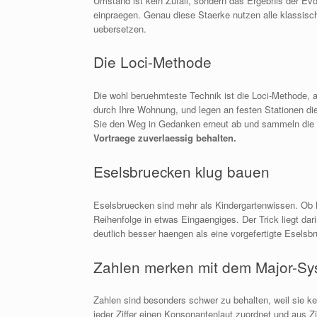
Umstand ist kein Zufall, sondern das Ergebnis der E
einpraegen. Genau diese Staerke nutzen alle klassisch
uebersetzen.
Die Loci-Methode
Die wohl beruehmteste Technik ist die Loci-Methode, 
durch Ihre Wohnung, und legen an festen Stationen die
Sie den Weg in Gedanken erneut ab und sammeln die 
Vortraege zuverlaessig behalten.
Eselsbruecken klug bauen
Eselsbruecken sind mehr als Kindergartenwissen. Ob 
Reihenfolge in etwas Eingaengiges. Der Trick liegt dar
deutlich besser haengen als eine vorgefertigte Esels
Zahlen merken mit dem Major-Sy
Zahlen sind besonders schwer zu behalten, weil sie k
jeder Ziffer einen Konsonantenlaut zuordnet und aus Z