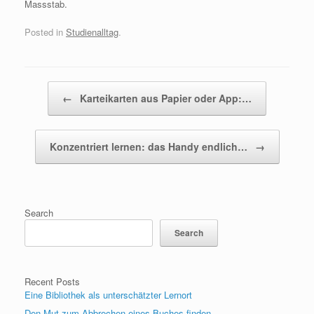
Massstab.
Posted in
Studienalltag
.
Post navigation
←
Karteikarten aus Papier oder App:…
Konzentriert lernen: das Handy endlich…
→
Search
Search
Recent Posts
Eine Bibliothek als unterschätzter Lernort
Den Mut zum Abbrechen eines Buches finden